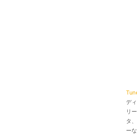
Tu
ディ
リー
タ、
ーな