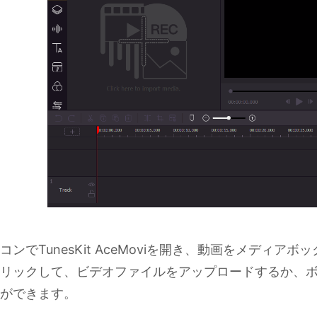
コンでTunesKit AceMoviを開き、動画をメディ
リックして、ビデオファイルをアップロードするか、
ができます。